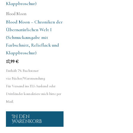
Blood Moon
Blood Moon – Chroniken der
Übernatürlichen Welt I
(Schmuckausgabe mit
Farbschnitt, Relieflack und
Klappbroschur)
17,99
€
Enthält 7% Buchsteuer
via Bücher/Warensendung
Für Versand ins EU-Ausland oder
Drittländer kontaktiere mich bitte per
Mail.
In den
Warenkorb