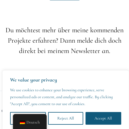
Du möchtest mehr über meine kommenden
Projekte erfahren? Dann melde dich doch
direkt bei meinem Newsletter an.
[mailerlite_form form_id=1]
We value your privacy
We use cookies to enhance your browsing experience, serve
personalized ads or content, and analyze our traffic. By clicking
Vertrag widerrufen
"Accept All", you consent to our use of cookies.
Copyright © 2026 Melanie Gurenko – Fantasy Autorin | Powered by
Astra-WordPress-Theme
Customize
Reject All
Accept All
Deutsch