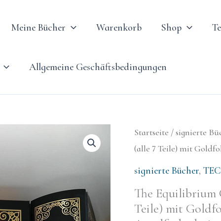
Meine Bücher
Warenkorb
Shop
T
Allgemeine Geschäftsbedingungen
The
Startseite
/
signierte Bü
Equilibrium
(alle 7 Teile) mit Gol
Chronicles
signierte Bücher
,
TEC
–
The Equilibrium 
Sammelband
Teile) mit Gold
(alle