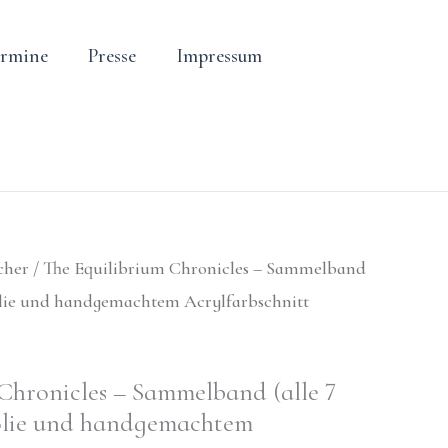
ermine
Presse
Impressum
cher
/ The Equilibrium Chronicles – Sammelband
dfolie und handgemachtem Acrylfarbschnitt
Chronicles – Sammelband (alle 7
folie und handgemachtem