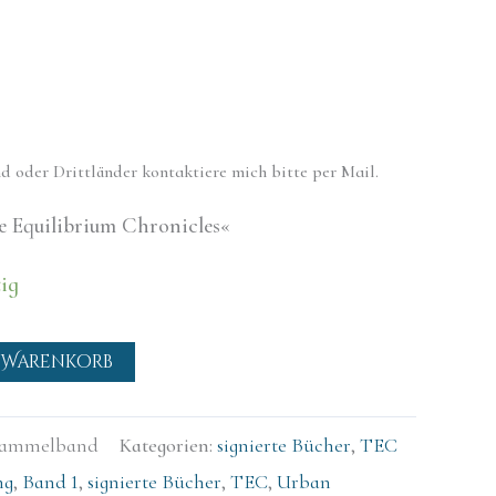
d oder Drittländer kontaktiere mich bitte per Mail.
 Equilibrium Chronicles«
ig
 Warenkorb
ammelband
Kategorien:
signierte Bücher
,
TEC
ng
,
Band 1
,
signierte Bücher
,
TEC
,
Urban