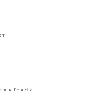
com
.
n
hische Republik