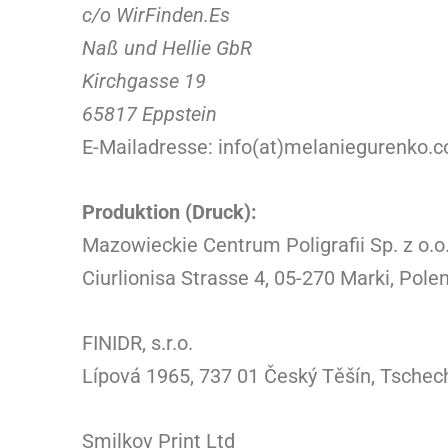
c/o WirFinden.Es
Naß und Hellie GbR
Kirchgasse 19
65817 Eppstein
E-Mailadresse: info(at)melaniegurenko.
Produktion (Druck):
Mazowieckie Centrum Poligrafii Sp. z o.o
Ciurlionisa Strasse 4, 05-270 Marki, Pole
FINIDR, s.r.o.
Lípová 1965, 737 01 Český Těšín, Tschec
Smilkov Print Ltd