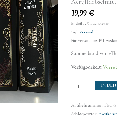
Acrylfarbschnitt
7
39,99
€
Teile)
mit
Enthält 7% Buchsteuer
Goldfolie
zzgl.
Versand
und
Für Versand ins EU-Auslan
handgemachtem
Sammelband von »The
Acrylfarbschnitt
Menge
Verfügbarkeit:
Vorrät
In den
Artikelnummer:
TEC-S
Schlagwörter:
Awakeni